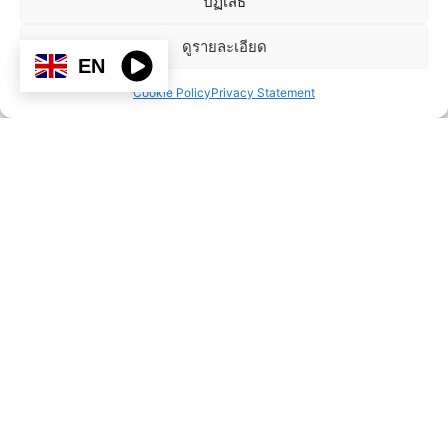
ปฏิเสธ
ดูรายละเอียด
EN
Cookie Policy
Privacy Statement
Asy clinic
Service
Map
Contact to
Treating
Make an
erectile
Appointment.
dysfunction.
Asy clinic
Increase the